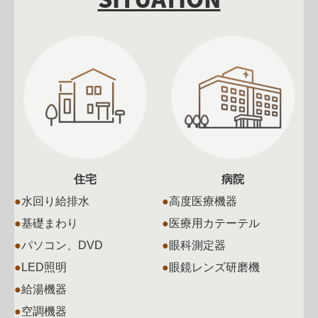
住宅
病院
●
水回り給排水
●
高度医療機器
●
基礎まわり
●
医療用カテーテル
●
パソコン、DVD
●
眼科測定器
●
LED照明
●
眼鏡レンズ研磨機
●
給湯機器
●
空調機器