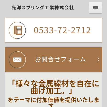
ホーム Home
会社案内 Company
事業内容 Business Contents
当社の強み Our Strengths
生産システム Production System
設備紹介 Equipment
品質・環境方針 Quality&Environmental
「様々な金属線材を
自在に
個人情報保護方針 Privacy policy
曲げ加工。」
製品ラインナップ Product
をテーマに付加価値を提供いたしま
医療用トルクコイル Medical Coils
す。