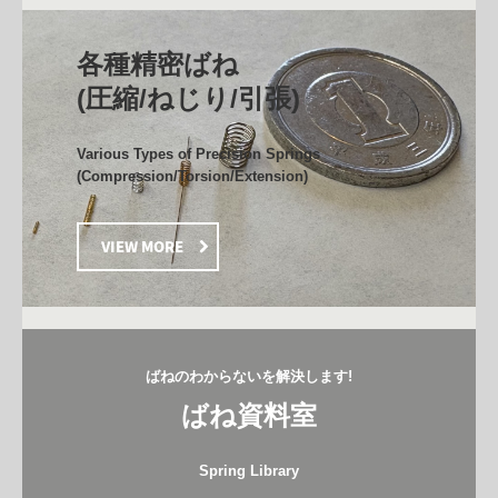
募集要項（ばね検査）
各種精密ばね

お問合せ Contact us
(圧縮/ねじり/引張)
Various Types of Precision Springs

(Compression/Torsion/Extension)
VIEW MORE
ばねのわからないを解決します!
ばね資料室
Spring Library