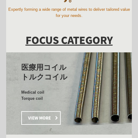
長巻コイル Control Cable Coil
Expertly forming a wide range of metal wires to deliver tailored value
for your needs.
圧縮ばね Compression spring
引張りばね Tension spring
FOCUS CATEGORY
ねじりばね Torsion spring
線加工品 Wire processed products
お知らせ notice
医療用コイル

トルクコイル
YouTube
ばね資料室 Spring Library
Medical coil

Torque coil
会社行事 Company event
年間カレンダー calender
VIEW MORE
採用情報 Recruitment
募集要項（ばね製造）