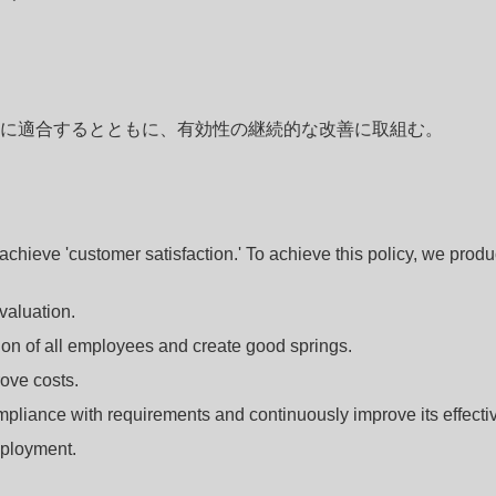
項に適合するとともに、有効性の継続的な改善に取組む。
 achieve 'customer satisfaction.' To achieve this policy, we pro
valuation.
ion of all employees and create good springs.
ove costs.
pliance with requirements and continuously improve its effecti
eployment.