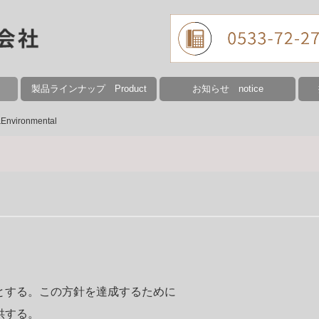
製品ラインナップ Product
お知らせ notice
nts
s
System
ironmental
olicy
医療用トルクコイル Medical Coils
長巻コイル Control Cable Coil
圧縮ばね Compression spring
引張りばね Tension spring
ねじりばね Torsion spring
線加工品 Wire processed products
YouTube
ばね資料室 Spring Library
会社行事 Company event
年間カレンダー calender
募
募
vironmental
とする。この方針を達成するために
供する。