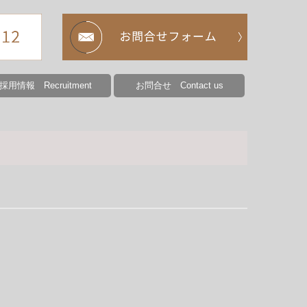
採用情報 Recruitment
お問合せ Contact us
集要項（ばね製造）
集要項（ばね検査）