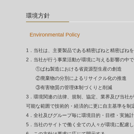
環境方針
Environmental Policy
1．当社は、主要製品である精密ばねと精密ばね
2
．
当社が行う事業活動が環境に与える影響の中で
①ばね製造における省資源型生産の創造
②廃棄物の分別によるリサイクル化の推進
③有害物質の管理体制づくりと削減
3
．
環境関連の法律、規制、協定、業界及び当社が
可能な範囲で技術的・経済的に更に自主基準を制
4
．
全社及びグループ毎に環境目的・目標・実施計
5
．
当社のサイトで働く全ての人々が環境に配慮し
6
．
この方針は要求に応じて開示する。