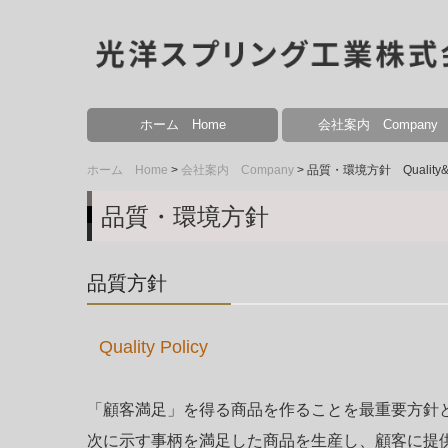
ホーム Home
会社案内 Company
事業内容 Business Conte
当社の強み Our Strength
生産システム Production 
設備紹介 Equipment
品質・環境方針 Quality&Env
個人情報保護方針 Privacy p
ホーム Home
会社案内 Company
品質・環境方針 Quality&En
品質・環境方針
品質方針
Quality Policy
「顧客満足」を得る商品を作ることを最重要方針
次に示す事柄を満足した商品を生産し、顧客に提