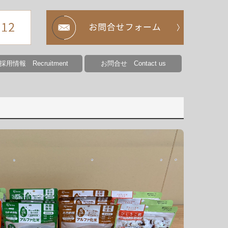
採用情報 Recruitment
お問合せ Contact us
集要項（ばね製造）
集要項（ばね検査）