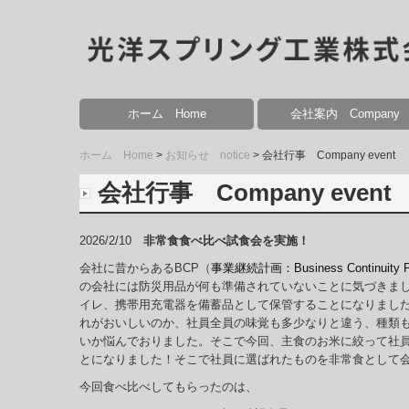
ホーム Home
会社案内 Company
事業内容 Business Conte
当社の強み Our Strength
生産システム Production 
設備紹介 Equipment
品質・環境方針 Quality&Env
個人情報保護方針 Privacy p
ホーム Home
お知らせ notice
会社行事 Company event
会社行事 Company event
2026/2/10
非常食食べ比べ試食会を実施！
会社に昔からあるBCP（
事業継続計画：Business Continuity P
の会社には防災用品が何も準備されていないことに気づきま
イレ、携帯用充電器を備蓄品として保管することになりまし
れがおいしいのか、社員全員の味覚も多少なりと違う、種類
いか悩んでおりました。そこで今回、主食のお米に絞って社
とになりました！そこで社員に選ばれたものを非常食として
今回食べ比べしてもらったのは、