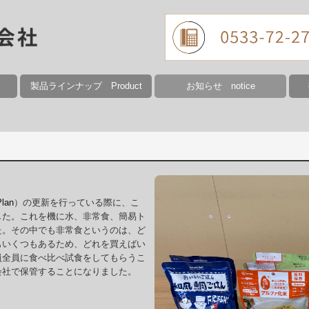
製品ラインナップ Product
お知らせ notice
nts
s
System
ironmental
olicy
医療用トルクコイル Medical Coils
長巻コイル Control Cable Coil
圧縮ばね Compression spring
引張りばね Tension spring
ねじりばね Torsion spring
線加工品 Wire processed products
YouTube
ばね資料室 Spring Library
会社行事 Company event
年間カレンダー calender
募
募
lan
）の更新を行っている際に、こ
した。これを機に水、非常食、簡易ト
た。その中でも非常食というのは、ど
もいくつもあるため、どれを買えばい
員全員に食べ比べ試食をしてもらうこ
会社で保管することになりました。