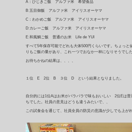
A：ひじきご飯 アルファ米 希望食品
B:五目御飯 アルファ米 アイリスオーヤマ
C：わかめご飯 アルファ米 アイリスオーヤマ
D:カレーご飯 アルファ米 アイリスオーヤマ
E:和風鯛ご飯 普通のお米 Life de YUI
すべて5年保存可能でどれも大体500円くらいです。ちょっ
りもご飯の量があり、これ一つでおなか一杯になりそうでし
お待ちかねの結果は、、、、
１位 E 2位 B ３位 D という結果となりました。
自分的には1位Aはお米がパラパラで味もおいしい 2位Eは
ちでした。社員の意見はどうも違うみたいで、、
この試食会を通じて、社員全員の防災の意識が少しでも上が